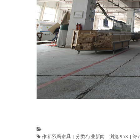
作者:双鹰家具
分类:行业新闻
浏览:958
评论
|
|
|