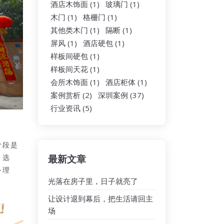
酒店木饰面
(1)
玻璃门
(1)
木门
(1)
格栅门
(1)
其他类木门
(1)
隔断
(1)
屏风
(1)
酒店硬包
(1)
样板间硬包
(1)
样板间天花
(1)
会所木饰面
(1)
酒店柜体
(1)
案例赏析
(2)
深圳案例
(37)
行业资讯
(5)
阶段是
最新文章
、选
务理
光落在房子里，日子就亮了
让设计退到幕后，把生活请回主
场