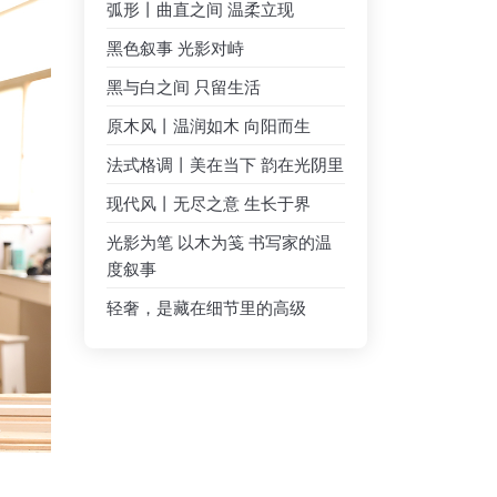
弧形丨曲直之间 温柔立现
黑色叙事 光影对峙
黑与白之间 只留生活
原木风丨温润如木 向阳而生
法式格调丨美在当下 韵在光阴里
现代风丨无尽之意 生长于界
光影为笔 以木为笺 书写家的温
度叙事
轻奢，是藏在细节里的高级