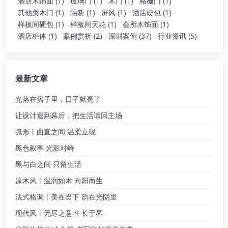
酒店木饰面
(1)
玻璃门
(1)
木门
(1)
格栅门
(1)
其他类木门
(1)
隔断
(1)
屏风
(1)
酒店硬包
(1)
样板间硬包
(1)
样板间天花
(1)
会所木饰面
(1)
酒店柜体
(1)
案例赏析
(2)
深圳案例
(37)
行业资讯
(5)
最新文章
光落在房子里，日子就亮了
让设计退到幕后，把生活请回主场
弧形丨曲直之间 温柔立现
黑色叙事 光影对峙
黑与白之间 只留生活
原木风丨温润如木 向阳而生
法式格调丨美在当下 韵在光阴里
现代风丨无尽之意 生长于界